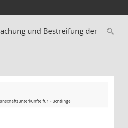
wachung und Bestreifung der
Rec
nschaftsunterkünfte für Flüchtlinge