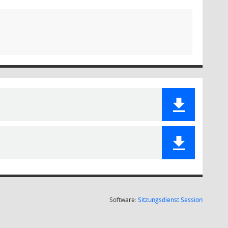
(Wird in
Software:
Sitzungsdienst
Session