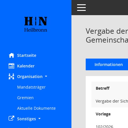
Toggle navigation
Vergabe der
Gemeinschaf
Startseite
Informationen
Kalender
Organisation
Mandatsträger
Betreff
Gremien
Vergabe der Sic
Aktuelle Dokumente
Vorlage
Sonstiges
102/2026