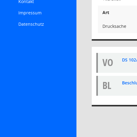
Kontakt
Art
Impressum
Datenschutz
Drucksache
VO
DS 102
BL
Beschl