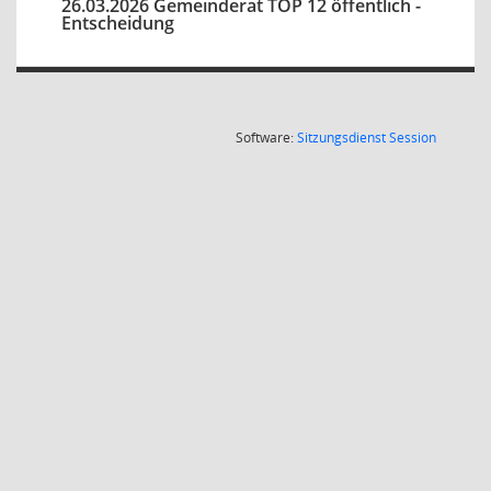
26.03.2026 Gemeinderat TOP 12 öffentlich -
Entscheidung
(Wird in
Software:
Sitzungsdienst
Session